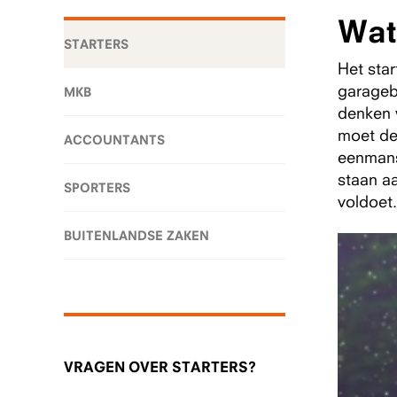
Wat
STARTERS
Het sta
garageb
MKB
denken w
moet de
ACCOUNTANTS
eenmansz
staan aa
SPORTERS
voldoet
BUITENLANDSE ZAKEN
VRAGEN OVER STARTERS?