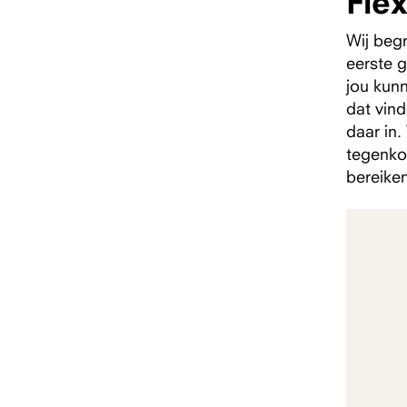
Fle
Wij begr
eerste g
jou kun
dat vind
daar in.
tegenkom
bereike