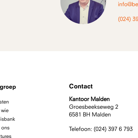
info@be
(024) 3
Contact
groep
Kantoor Malden
sten
Groesbeekseweg 2
 wie
6581 BH
Malden
isbank
 ons
Telefoon: (024) 397 6 793
tures